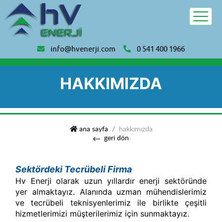
info@hvenerji.com
0 541 400 1966
HAKKIMIZDA
hv enerji sakarya
ana sayfa
hakkımızda
geri dön
Sektördeki Tecrübeli Firma
Hv Enerji olarak uzun yıllardır enerji sektöründe
yer almaktayız. Alanında uzman mühendislerimiz
ve tecrübeli teknisyenlerimiz ile birlikte çeşitli
hizmetlerimizi müşterilerimiz için sunmaktayız.